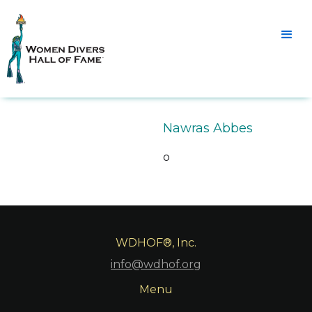
Nawras Abbes
o
WDHOF®, Inc.
info@wdhof.org
Menu